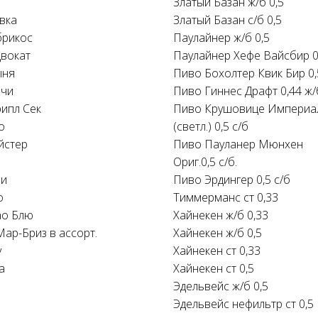
Златый Базан ж/б 0,5
вка
Златый Базан с/б 0,5
брикос
Паулайнер ж/б 0,5
двокат
Паулайнер Хефе Вайсбир 0
ыня
Пиво Бохолтер Квик Бир 0,
ичи
Пиво Гиннес Драфт 0,44 ж/
рипл Сек
Пиво Крушовице Империа
о
(светл.) 0,5 с/б
йстер
Пиво Пауланер Мюнхен
Ориг.0,5 с/б.
ри
Пиво Эрдингер 0,5 с/б
о
Тиммерманс ст 0,33
ао Блю
Хайнекен ж/б 0,33
Мар-Бриз в ассорт.
Хайнекен ж/б 0,5
у
Хайнекен ст 0,33
а
Хайнекен ст 0,5
Эдельвейс ж/б 0,5
Эдельвейс нефильтр ст 0,5