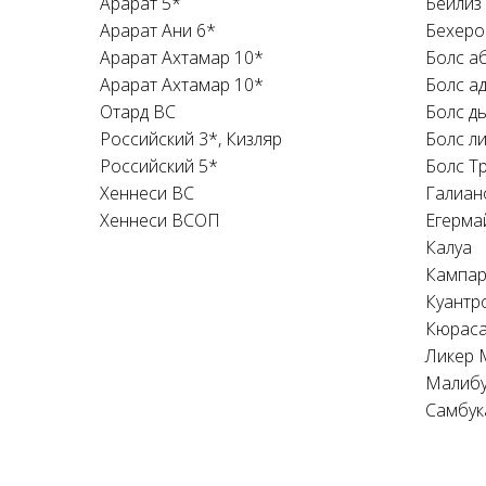
Арарат 5*
Бейлиз
Арарат Ани 6*
Бехеро
Арарат Ахтамар 10*
Болс а
Арарат Ахтамар 10*
Болс а
Отард ВС
Болс д
Российский 3*, Кизляр
Болс л
Российский 5*
Болс Т
Хеннеси ВС
Галиан
Хеннеси ВСОП
Егерма
Калуа
Кампа
Куантр
Кюрас
Ликер 
Малиб
Самбук