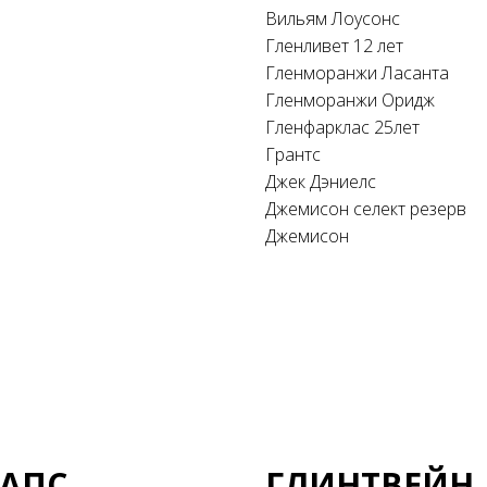
Вильям Лоусонс
Гленливет 12 лет
Гленморанжи Ласанта
Гленморанжи Оридж
Гленфарклас 25лет
Грантс
Джек Дэниелс
Джемисон селект резерв
Джемисон
АПС
ГЛИНТВЕЙН