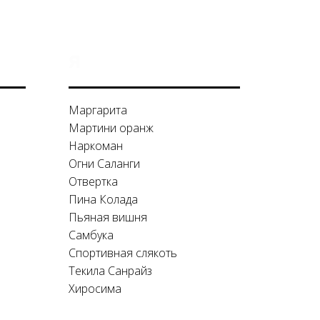
я
Маргарита
Мартини оранж
Наркоман
Огни Саланги
Отвертка
Пина Колада
Пьяная вишня
Самбука
Спортивная слякоть
Текила Санрайз
Хиросима