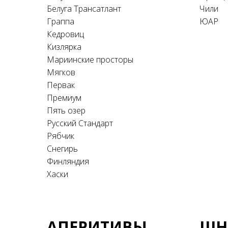
Белуга Трансатлант
Чили
Граппа
ЮАР
Кедровиц
Кизлярка
Мариинские просторы
Мягков
Первак
Премиум
Пять озер
Русский Стандарт
Рябчик
Снегирь
Финляндия
Хаски
АПЕРИТИВЫ
ШН