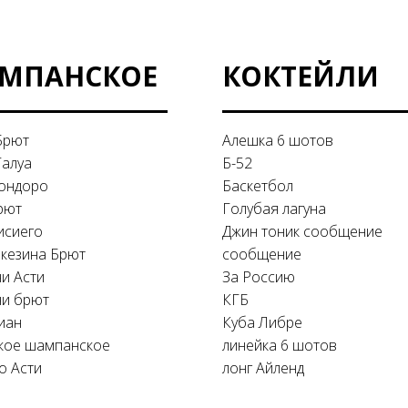
МПАНСКОЕ
КОКТЕЙЛИ
Брют
Алешка 6 шотов
Галуа
Б-52
ондоро
Баскетбол
рют
Голубая лагуна
исиего
Джин тоник сообщение
кезина Брют
сообщение
и Асти
За Россию
и брют
КГБ
иан
Куба Либре
кое шампанское
линейка 6 шотов
о Асти
лонг Айленд