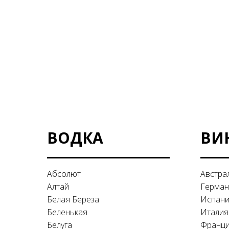
ВОДКА
ВИ
Абсолют
Австра
Алтай
Герман
Белая Береза
Испан
Беленькая
Италия
Белуга
Франц