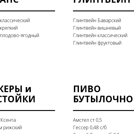
классический
Глинтвейн Баварский
крепкий
Глинтвейн вишневый
плодово-ягодный
Глинтвейн классический
Глинтвейн фруктовый
КЕРЫ и
ПИВО
СТОЙКИ
БУТЫЛОЧНО
 Ксента
Амстел ст 0,5
м рижский
Гессер 0,48 с/б