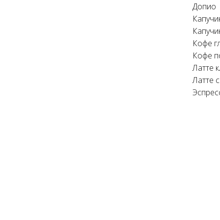
Допио
Капучи
Капучи
Кофе г
Кофе п
Латте 
Латте 
Эспрес