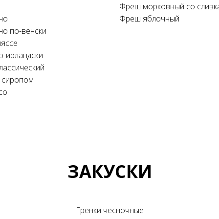
Фреш морковный со сливк
но
Фреш яблочный
но по-венски
ляссе
о-ирландски
классический
с сиропом
со
ЗАКУСКИ
Гренки чесночные