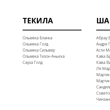
ТЕКИЛА
ША
Ольмека Бланка
Абрау 
Ольмека Голд
Андре 
Ольмека Сильвер
Асти М
Ольмека Тезон Аньеха
Кава Б
Сауза Голд
Кава В
Ля Мар
Мартин
Мартин
Сандил
Советс
Чинзан