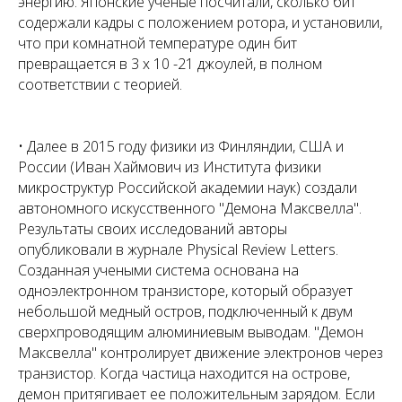
энергию. Японские ученые посчитали, сколько бит
содержали кадры с положением ротора, и установили,
что при комнатной температуре один бит
превращается в 3 х 10 -21 джоулей, в полном
соответствии с теорией.
• Далее в 2015 году физики из Финляндии, США и
России (Иван Хаймович из Института физики
микроструктур Российской академии наук) создали
автономного искусственного "Демона Максвелла".
Результаты своих исследований авторы
опубликовали в журнале Physical Review Letters.
Созданная учеными система основана на
одноэлектронном транзисторе, который образует
небольшой медный остров, подключенный к двум
сверхпроводящим алюминиевым выводам. "Демон
Максвелла" контролирует движение электронов через
транзистор. Когда частица находится на острове,
демон притягивает ее положительным зарядом. Если