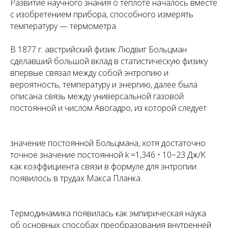
Развитие научного знания о теплоте началось вместе
с изобретением прибора, способного измерять
температуру — термометра.
В 1877 г. австрийский физик Людвиг Больцман
сделавший большой вклад в статистическую физику
впервые связал между собой энтропию и
вероятность, температуру и энергию, далее была
описана связь между универсальной газовой
постоянной и числом Авогадро, из которой следует
значение постоянной Больцмана, хотя достаточно
точное значение постоянной
k
=1,346 • 10−23 Дж/K
как коэффициента связи в формуле для энтропии
появилось в трудах Макса Планка.
Термодинамика появилась как эмпирическая наука
об основных способах преобразования внутренней