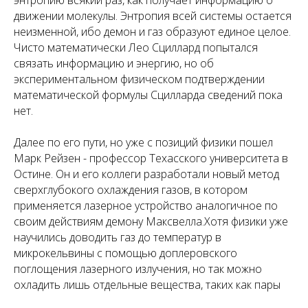
энтропию всякий раз, как получает информацию о
движении молекулы. Энтропия всей системы остается
неизменной, ибо демон и газ образуют единое целое.
Чисто математически Лео Сциллард попытался
связать информацию и энергию, но об
экспериментальном физическом подтверждении
математической формулы Сцилларда сведений пока
нет.
Далее по его пути, но уже с позиций физики пошел
Марк Рейзен - профессор Техасского университета в
Остине. Он и его коллеги разработали новый метод
сверхглубокого охлаждения газов, в котором
применяется лазерное устройство аналогичное по
своим действиям демону Максвелла.Хотя физики уже
научились доводить газ до температур в
микрокельвины с помощью доплеровского
поглощения лазерного излучения, но так можно
охладить лишь отдельные вещества, таких как пары