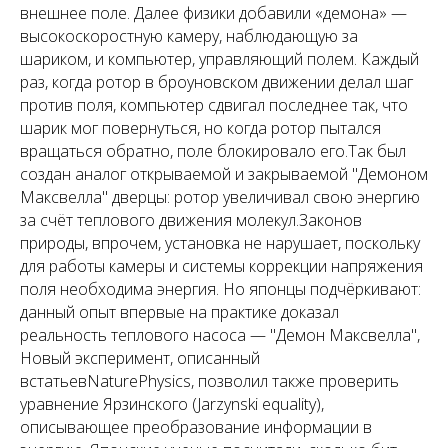
внешнее поле. Далее физики добавили «демона» —
высокоскоростную камеру, наблюдающую за
шариком, и компьютер, управляющий полем. Каждый
раз, когда ротор в броуновском движении делал шаг
против поля, компьютер сдвигал последнее так, что
шарик мог повернуться, но когда ротор пытался
вращаться обратно, поле блокировало его.Так был
создан аналог открываемой и закрываемой "Демоном
Максвелла" дверцы: ротор увеличивал свою энергию
за счёт теплового движения молекул.Законов
природы, впрочем, установка не нарушает, поскольку
для работы камеры и системы коррекции напряжения
поля необходима энергия. Но японцы подчёркивают:
данный опыт впервые на практике доказал
реальность теплового насоса — "Демон Максвелла",
Новый эксперимент, описанный
встатьевNaturePhysics, позволил также проверить
уравнение Ярзинского (Jarzynski equality),
описывающее преобразование информации в