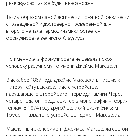
резервуара»
так же будет невозможен.
Таким образом самой логически понятной, физически
справедливой и достоверно проверенной для
второго начала термодинамики остается
формулировка великого Клаузиуса.
Но именно эта формулировка не давала покоя
человеку разумному по имени Джеймс Максвелл.
В декабре 1867 года Джеймс Максвелл в письме к
Питеру Тейту высказал идею устройства,
нарушающего второй закон термодинамики. Через
четыре года он представил ее в монографии «Теория
тепла». В 1874 году другой великий физик, Уильям
Томсон, назвал это устройство "Демон Максвелла".
Мысленный эксперимент Джеймса Максвелла состоит
в следующем: сосуд с газом разделён непроницаемой