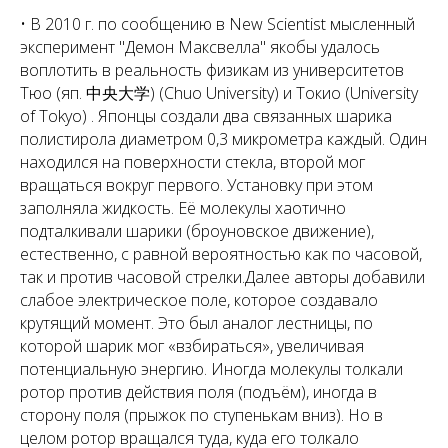
• В 2010 г. по сообщению в New Scientist мысленный
эксперимент "Демон Максвелла" якобы удалось
воплотить в реальность физикам из университетов
Тюо (яп. 中央大学
)
(Chuo University) и Токио (University
of Tokyo) . Японцы создали два связанных шарика
полистирола диаметром 0,3 микрометра каждый. Один
находился на поверхности стекла, второй мог
вращаться вокруг первого. Установку при этом
заполняла жидкость. Её молекулы хаотично
подталкивали шарики (броуновское движение),
естественно, с равной вероятностью как по часовой,
так и против часовой стрелки.Далее авторы добавили
слабое электрическое поле, которое создавало
крутящий момент. Это был аналог лестницы, по
которой шарик мог «взбираться», увеличивая
потенциальную энергию. Иногда молекулы толкали
ротор против действия поля (подъём), иногда в
сторону поля (прыжок по ступенькам вниз). Но в
целом ротор вращался туда, куда его толкало